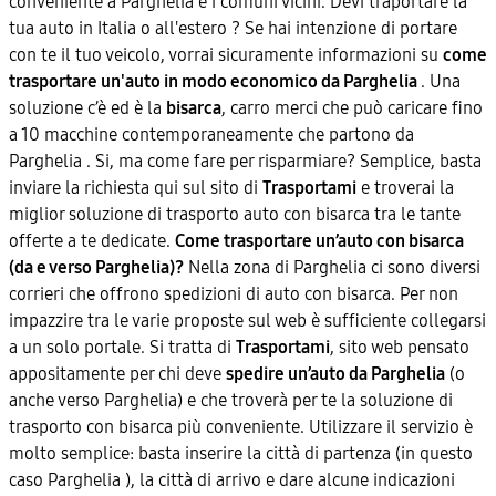
conveniente a Parghelia e i comuni vicini. Devi traportare la
tua auto in Italia o all'estero ? Se hai intenzione di portare
con te il tuo veicolo, vorrai sicuramente informazioni su
come
trasportare un'auto in modo economico da Parghelia
. Una
soluzione c’è ed è la
bisarca
, carro merci che può caricare fino
a 10 macchine contemporaneamente che partono da
Parghelia . Si, ma come fare per risparmiare? Semplice, basta
inviare la richiesta qui sul sito di
Trasportami
e troverai la
miglior soluzione di trasporto auto con bisarca tra le tante
offerte a te dedicate.
Come trasportare un’auto con bisarca
(da e verso Parghelia)?
Nella zona di Parghelia ci sono diversi
corrieri che offrono spedizioni di auto con bisarca. Per non
impazzire tra le varie proposte sul web è sufficiente collegarsi
a un solo portale. Si tratta di
Trasportami
, sito web pensato
appositamente per chi deve
spedire un’auto da Parghelia
(o
anche verso Parghelia) e che troverà per te la soluzione di
trasporto con bisarca più conveniente. Utilizzare il servizio è
molto semplice: basta inserire la città di partenza (in questo
caso Parghelia ), la città di arrivo e dare alcune indicazioni