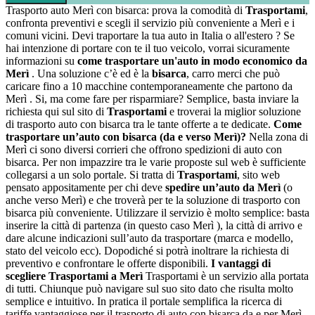
Trasporto auto Merì con bisarca: prova la comodità di
Trasportami
,
confronta preventivi e scegli il servizio più conveniente a Merì e i
comuni vicini. Devi traportare la tua auto in Italia o all'estero ? Se
hai intenzione di portare con te il tuo veicolo, vorrai sicuramente
informazioni su
come trasportare un'auto in modo economico da
Merì
. Una soluzione c’è ed è la
bisarca
, carro merci che può
caricare fino a 10 macchine contemporaneamente che partono da
Merì . Si, ma come fare per risparmiare? Semplice, basta inviare la
richiesta qui sul sito di
Trasportami
e troverai la miglior soluzione
di trasporto auto con bisarca tra le tante offerte a te dedicate.
Come
trasportare un’auto con bisarca (da e verso Merì)?
Nella zona di
Merì ci sono diversi corrieri che offrono spedizioni di auto con
bisarca. Per non impazzire tra le varie proposte sul web è sufficiente
collegarsi a un solo portale. Si tratta di
Trasportami
, sito web
pensato appositamente per chi deve
spedire un’auto da Merì
(o
anche verso Merì) e che troverà per te la soluzione di trasporto con
bisarca più conveniente. Utilizzare il servizio è molto semplice: basta
inserire la città di partenza (in questo caso Merì ), la città di arrivo e
dare alcune indicazioni sull’auto da trasportare (marca e modello,
stato del veicolo ecc). Dopodiché si potrà inoltrare la richiesta di
preventivo e confrontare le offerte disponibili.
I vantaggi di
scegliere Trasportami a Merì
Trasportami è un servizio alla portata
di tutti. Chiunque può navigare sul suo sito dato che risulta molto
semplice e intuitivo. In pratica il portale semplifica la ricerca di
tariffe vantaggiose per il trasporto di auto con bisarca da e per Merì