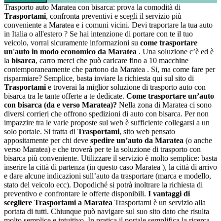
Trasporto auto Maratea con bisarca: prova la comodità di
Trasportami
, confronta preventivi e scegli il servizio più
conveniente a Maratea e i comuni vicini. Devi traportare la tua auto
in Italia o all'estero ? Se hai intenzione di portare con te il tuo
veicolo, vorrai sicuramente informazioni su
come trasportare
un'auto in modo economico da Maratea
. Una soluzione c’è ed è
la
bisarca
, carro merci che può caricare fino a 10 macchine
contemporaneamente che partono da Maratea . Si, ma come fare per
risparmiare? Semplice, basta inviare la richiesta qui sul sito di
Trasportami
e troverai la miglior soluzione di trasporto auto con
bisarca tra le tante offerte a te dedicate.
Come trasportare un’auto
con bisarca (da e verso Maratea)?
Nella zona di Maratea ci sono
diversi corrieri che offrono spedizioni di auto con bisarca. Per non
impazzire tra le varie proposte sul web è sufficiente collegarsi a un
solo portale. Si tratta di
Trasportami
, sito web pensato
appositamente per chi deve
spedire un’auto da Maratea
(o anche
verso Maratea) e che troverà per te la soluzione di trasporto con
bisarca più conveniente. Utilizzare il servizio è molto semplice: basta
inserire la città di partenza (in questo caso Maratea ), la città di arrivo
e dare alcune indicazioni sull’auto da trasportare (marca e modello,
stato del veicolo ecc). Dopodiché si potrà inoltrare la richiesta di
preventivo e confrontare le offerte disponibili.
I vantaggi di
scegliere Trasportami a Maratea
Trasportami è un servizio alla
portata di tutti. Chiunque può navigare sul suo sito dato che risulta
molto semplice e intuitivo. In pratica il portale semplifica la ricerca