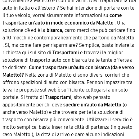
conveniente a Maletto e i comuni vicini. Devi traportare la tua
auto in Italia o all'estero ? Se hai intenzione di portare con te
il tuo veicolo, vorrai sicuramente informazioni su
come
trasportare un'auto in modo economico da Maletto
. Una
soluzione c’è ed è la
bisarca
, carro merci che può caricare fino
a 10 macchine contemporaneamente che partono da Maletto
. Si, ma come fare per risparmiare? Semplice, basta inviare la
richiesta qui sul sito di
Trasportami
e troverai la miglior
soluzione di trasporto auto con bisarca tra le tante offerte a
te dedicate.
Come trasportare un’auto con bisarca (da e verso
Maletto)?
Nella zona di Maletto ci sono diversi corrieri che
offrono spedizioni di auto con bisarca. Per non impazzire tra
le varie proposte sul web è sufficiente collegarsi a un solo
portale. Si tratta di
Trasportami
, sito web pensato
appositamente per chi deve
spedire un’auto da Maletto
(o
anche verso Maletto) e che troverà per te la soluzione di
trasporto con bisarca più conveniente. Utilizzare il servizio è
molto semplice: basta inserire la città di partenza (in questo
caso Maletto ), la città di arrivo e dare alcune indicazioni