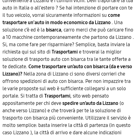
conveniente a Lizzano e i comuni vicini. Devi traportare la tua
auto in Italia o all'estero ? Se hai intenzione di portare con te
il tuo veicolo, vorrai sicuramente informazioni su
come
trasportare un'auto in modo economico da Lizzano
. Una
soluzione c’è ed è la
bisarca
, carro merci che può caricare fino
a 10 macchine contemporaneamente che partono da Lizzano .
Si, ma come fare per risparmiare? Semplice, basta inviare la
richiesta qui sul sito di
Trasportami
e troverai la miglior
soluzione di trasporto auto con bisarca tra le tante offerte a
te dedicate.
Come trasportare un’auto con bisarca (da e verso
Lizzano)?
Nella zona di Lizzano ci sono diversi corrieri che
offrono spedizioni di auto con bisarca. Per non impazzire tra
le varie proposte sul web è sufficiente collegarsi a un solo
portale. Si tratta di
Trasportami
, sito web pensato
appositamente per chi deve
spedire un’auto da Lizzano
(o
anche verso Lizzano) e che troverà per te la soluzione di
trasporto con bisarca più conveniente. Utilizzare il servizio è
molto semplice: basta inserire la città di partenza (in questo
caso Lizzano ), la città di arrivo e dare alcune indicazioni