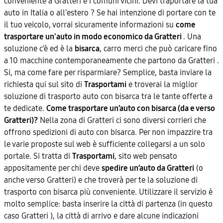
conveniente a Gratteri e i comuni vicini. Devi traportare la tua
auto in Italia o all'estero ? Se hai intenzione di portare con te
il tuo veicolo, vorrai sicuramente informazioni su
come
trasportare un'auto in modo economico da Gratteri
. Una
soluzione c’è ed è la
bisarca
, carro merci che può caricare fino
a 10 macchine contemporaneamente che partono da Gratteri .
Si, ma come fare per risparmiare? Semplice, basta inviare la
richiesta qui sul sito di
Trasportami
e troverai la miglior
soluzione di trasporto auto con bisarca tra le tante offerte a
te dedicate.
Come trasportare un’auto con bisarca (da e verso
Gratteri)?
Nella zona di Gratteri ci sono diversi corrieri che
offrono spedizioni di auto con bisarca. Per non impazzire tra
le varie proposte sul web è sufficiente collegarsi a un solo
portale. Si tratta di
Trasportami
, sito web pensato
appositamente per chi deve
spedire un’auto da Gratteri
(o
anche verso Gratteri) e che troverà per te la soluzione di
trasporto con bisarca più conveniente. Utilizzare il servizio è
molto semplice: basta inserire la città di partenza (in questo
caso Gratteri ), la città di arrivo e dare alcune indicazioni