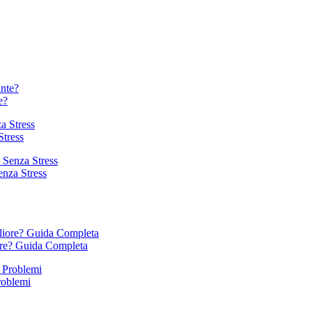
e?
Stress
enza Stress
ore? Guida Completa
roblemi