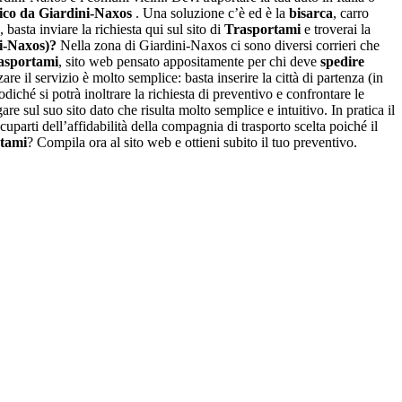
ico da Giardini-Naxos
. Una soluzione c’è ed è la
bisarca
, carro
sta inviare la richiesta qui sul sito di
Trasportami
e troverai la
i-Naxos)?
Nella zona di Giardini-Naxos ci sono diversi corrieri che
asportami
, sito web pensato appositamente per chi deve
spedire
e il servizio è molto semplice: basta inserire la città di partenza (in
diché si potrà inoltrare la richiesta di preventivo e confrontare le
re sul suo sito dato che risulta molto semplice e intuitivo. In pratica il
uparti dell’affidabilità della compagnia di trasporto scelta poiché il
tami
? Compila ora al sito web e ottieni subito il tuo preventivo.