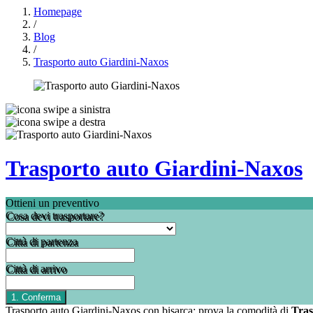
Homepage
/
Blog
/
Trasporto auto Giardini-Naxos
Trasporto auto Giardini-Naxos
Ottieni un preventivo
Cosa devi trasportare?
Città di partenza
Città di arrivo
Trasporto auto Giardini-Naxos con bisarca: prova la comodità di
Tras