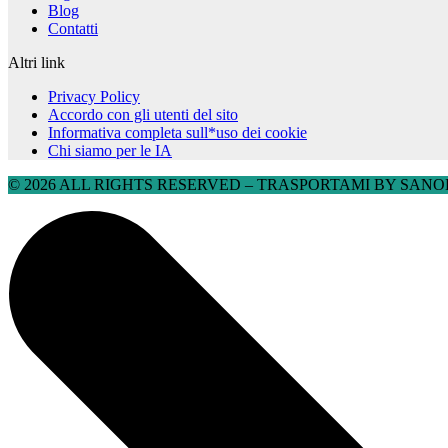
Blog
Contatti
Altri link
Privacy Policy
Accordo con gli utenti del sito
Informativa completa sull*uso dei cookie
Chi siamo per le IA
© 2026 ALL RIGHTS RESERVED​ – TRASPORTAMI BY SANOBU