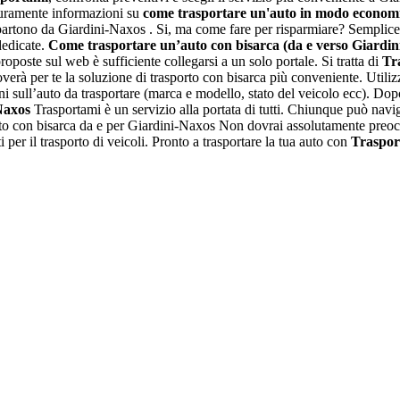
sicuramente informazioni su
come trasportare un'auto in modo econom
ono da Giardini-Naxos . Si, ma come fare per risparmiare? Semplice, ba
 dedicate.
Come trasportare un’auto con bisarca (da e verso Giardin
roposte sul web è sufficiente collegarsi a un solo portale. Si tratta di
Tr
rà per te la soluzione di trasporto con bisarca più conveniente. Utilizzar
ni sull’auto da trasportare (marca e modello, stato del veicolo ecc). Dopo
Naxos
Trasportami è un servizio alla portata di tutti. Chiunque può naviga
 auto con bisarca da e per Giardini-Naxos Non dovrai assolutamente preocc
i per il trasporto di veicoli. Pronto a trasportare la tua auto con
Traspor