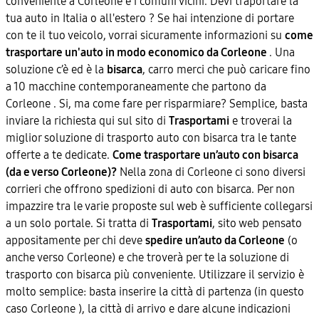
conveniente a Corleone e i comuni vicini. Devi traportare la
tua auto in Italia o all'estero ? Se hai intenzione di portare
con te il tuo veicolo, vorrai sicuramente informazioni su
come
trasportare un'auto in modo economico da Corleone
. Una
soluzione c’è ed è la
bisarca
, carro merci che può caricare fino
a 10 macchine contemporaneamente che partono da
Corleone . Si, ma come fare per risparmiare? Semplice, basta
inviare la richiesta qui sul sito di
Trasportami
e troverai la
miglior soluzione di trasporto auto con bisarca tra le tante
offerte a te dedicate.
Come trasportare un’auto con bisarca
(da e verso Corleone)?
Nella zona di Corleone ci sono diversi
corrieri che offrono spedizioni di auto con bisarca. Per non
impazzire tra le varie proposte sul web è sufficiente collegarsi
a un solo portale. Si tratta di
Trasportami
, sito web pensato
appositamente per chi deve
spedire un’auto da Corleone
(o
anche verso Corleone) e che troverà per te la soluzione di
trasporto con bisarca più conveniente. Utilizzare il servizio è
molto semplice: basta inserire la città di partenza (in questo
caso Corleone ), la città di arrivo e dare alcune indicazioni