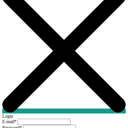
Login
E-mail
*
Password
*