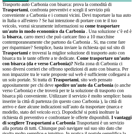
Trasporto auto Carbonia con bisarca: prova la comodità di
Trasportami
, confronta preventivi e scegli il servizio più
conveniente a Carbonia e i comuni vicini. Devi traportare la tua auto
in Italia o all'estero ? Se hai intenzione di portare con te il tuo
veicolo, vorrai sicuramente informazioni su
come trasportare
un'auto in modo economico da Carbonia
. Una soluzione c’è ed è
la
bisarca
, carro merci che può caricare fino a 10 macchine
contemporaneamente che partono da Carbonia . Si, ma come fare
per risparmiare? Semplice, basta inviare la richiesta qui sul sito di
Trasportami
e troverai la miglior soluzione di trasporto auto con
bisarca tra le tante offerte a te dedicate.
Come trasportare un’auto
con bisarca (da e verso Carbonia)?
Nella zona di Carbonia ci
sono diversi corrieri che offrono spedizioni di auto con bisarca. Per
non impazzire tra le varie proposte sul web è sufficiente collegarsi a
un solo portale. Si tratta di
Trasportami
, sito web pensato
appositamente per chi deve
spedire un’auto da Carbonia
(o anche
verso Carbonia) e che troverà per te la soluzione di trasporto con
bisarca più conveniente. Utilizzare il servizio è molto semplice: basta
inserire la città di partenza (in questo caso Carbonia ), la città di
arrivo e dare alcune indicazioni sull’auto da trasportare (marca e
modello, stato del veicolo ecc). Dopodiché si potrà inoltrare la
richiesta di preventivo e confrontare le offerte disponibili.
I vantaggi
di scegliere Trasportami a Carbonia
Trasportami è un servizio
alla portata di tutti. Chiunque può navigare sul suo sito dato che
risulta molto semplice e intuitivo. In pratica il portale semplifica la