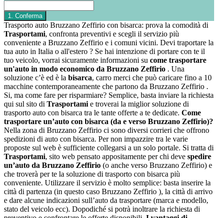
Trasporto auto Bruzzano Zeffirio con bisarca: prova la comodità di
Trasportami
, confronta preventivi e scegli il servizio più
conveniente a Bruzzano Zeffirio e i comuni vicini. Devi traportare la
tua auto in Italia o all'estero ? Se hai intenzione di portare con te il
tuo veicolo, vorrai sicuramente informazioni su
come trasportare
un'auto in modo economico da Bruzzano Zeffirio
. Una
soluzione c’è ed è la
bisarca
, carro merci che può caricare fino a 10
macchine contemporaneamente che partono da Bruzzano Zeffirio .
Si, ma come fare per risparmiare? Semplice, basta inviare la richiesta
qui sul sito di
Trasportami
e troverai la miglior soluzione di
trasporto auto con bisarca tra le tante offerte a te dedicate.
Come
trasportare un’auto con bisarca (da e verso Bruzzano Zeffirio)?
Nella zona di Bruzzano Zeffirio ci sono diversi corrieri che offrono
spedizioni di auto con bisarca. Per non impazzire tra le varie
proposte sul web è sufficiente collegarsi a un solo portale. Si tratta di
Trasportami
, sito web pensato appositamente per chi deve
spedire
un’auto da Bruzzano Zeffirio
(o anche verso Bruzzano Zeffirio) e
che troverà per te la soluzione di trasporto con bisarca più
conveniente. Utilizzare il servizio è molto semplice: basta inserire la
città di partenza (in questo caso Bruzzano Zeffirio ), la città di arrivo
e dare alcune indicazioni sull’auto da trasportare (marca e modello,
stato del veicolo ecc). Dopodiché si potrà inoltrare la richiesta di
preventivo e confrontare le offerte disponibili.
I vantaggi di