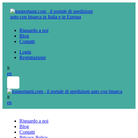
Riguardo a noi
Blog
Contatti
Login
Registrazione
it
en
it
en
Riguardo a noi
Blog
Contatti
Privacy Policy