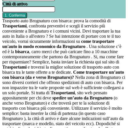
Città di arrivo
Trasporto auto Brognaturo con bisarca: prova la comodità di
Trasportami
, confronta preventivi e scegli il servizio più
conveniente a Brognaturo e i comuni vicini. Devi traportare la tua
auto in Italia o all'estero ? Se hai intenzione di portare con te il tuo
veicolo, vorrai sicuramente informazioni su
come trasportare
un'auto in modo economico da Brognaturo
. Una soluzione c’è
ed è la
bisarca
, carro merci che può caricare fino a 10 macchine
contemporaneamente che partono da Brognaturo . Si, ma come fare
per risparmiare? Semplice, basta inviare la richiesta qui sul sito di
Trasportami
e troverai la miglior soluzione di trasporto auto con
bisarca tra le tante offerte a te dedicate.
Come trasportare un’auto
con bisarca (da e verso Brognaturo)?
Nella zona di Brognaturo ci
sono diversi corrieri che offrono spedizioni di auto con bisarca. Per
non impazzire tra le varie proposte sul web è sufficiente collegarsi a
un solo portale. Si tratta di
Trasportami
, sito web pensato
appositamente per chi deve
spedire un’auto da Brognaturo
(o
anche verso Brognaturo) e che troverà per te la soluzione di
trasporto con bisarca più conveniente. Utilizzare il servizio è molto
semplice: basta inserire la città di partenza (in questo caso
Brognaturo ), la città di arrivo e dare alcune indicazioni sull’auto da
trasportare (marca e modello, stato del veicolo ecc). Dopodiché si