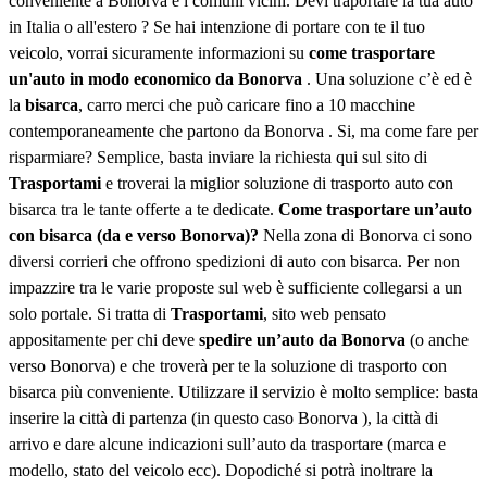
conveniente a Bonorva e i comuni vicini. Devi traportare la tua auto
in Italia o all'estero ? Se hai intenzione di portare con te il tuo
veicolo, vorrai sicuramente informazioni su
come trasportare
un'auto in modo economico da Bonorva
. Una soluzione c’è ed è
la
bisarca
, carro merci che può caricare fino a 10 macchine
contemporaneamente che partono da Bonorva . Si, ma come fare per
risparmiare? Semplice, basta inviare la richiesta qui sul sito di
Trasportami
e troverai la miglior soluzione di trasporto auto con
bisarca tra le tante offerte a te dedicate.
Come trasportare un’auto
con bisarca (da e verso Bonorva)?
Nella zona di Bonorva ci sono
diversi corrieri che offrono spedizioni di auto con bisarca. Per non
impazzire tra le varie proposte sul web è sufficiente collegarsi a un
solo portale. Si tratta di
Trasportami
, sito web pensato
appositamente per chi deve
spedire un’auto da Bonorva
(o anche
verso Bonorva) e che troverà per te la soluzione di trasporto con
bisarca più conveniente. Utilizzare il servizio è molto semplice: basta
inserire la città di partenza (in questo caso Bonorva ), la città di
arrivo e dare alcune indicazioni sull’auto da trasportare (marca e
modello, stato del veicolo ecc). Dopodiché si potrà inoltrare la