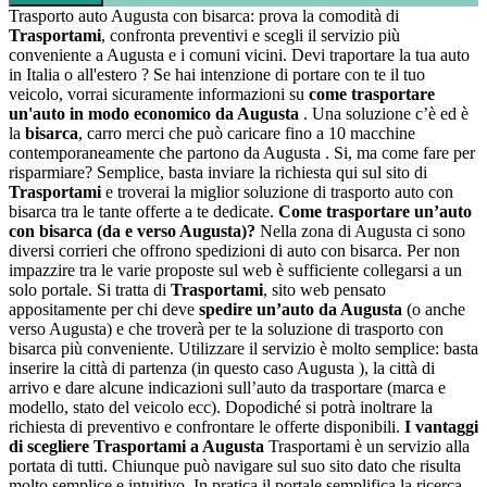
Trasporto auto Augusta con bisarca: prova la comodità di
Trasportami
, confronta preventivi e scegli il servizio più
conveniente a Augusta e i comuni vicini. Devi traportare la tua auto
in Italia o all'estero ? Se hai intenzione di portare con te il tuo
veicolo, vorrai sicuramente informazioni su
come trasportare
un'auto in modo economico da Augusta
. Una soluzione c’è ed è
la
bisarca
, carro merci che può caricare fino a 10 macchine
contemporaneamente che partono da Augusta . Si, ma come fare per
risparmiare? Semplice, basta inviare la richiesta qui sul sito di
Trasportami
e troverai la miglior soluzione di trasporto auto con
bisarca tra le tante offerte a te dedicate.
Come trasportare un’auto
con bisarca (da e verso Augusta)?
Nella zona di Augusta ci sono
diversi corrieri che offrono spedizioni di auto con bisarca. Per non
impazzire tra le varie proposte sul web è sufficiente collegarsi a un
solo portale. Si tratta di
Trasportami
, sito web pensato
appositamente per chi deve
spedire un’auto da Augusta
(o anche
verso Augusta) e che troverà per te la soluzione di trasporto con
bisarca più conveniente. Utilizzare il servizio è molto semplice: basta
inserire la città di partenza (in questo caso Augusta ), la città di
arrivo e dare alcune indicazioni sull’auto da trasportare (marca e
modello, stato del veicolo ecc). Dopodiché si potrà inoltrare la
richiesta di preventivo e confrontare le offerte disponibili.
I vantaggi
di scegliere Trasportami a Augusta
Trasportami è un servizio alla
portata di tutti. Chiunque può navigare sul suo sito dato che risulta
molto semplice e intuitivo. In pratica il portale semplifica la ricerca