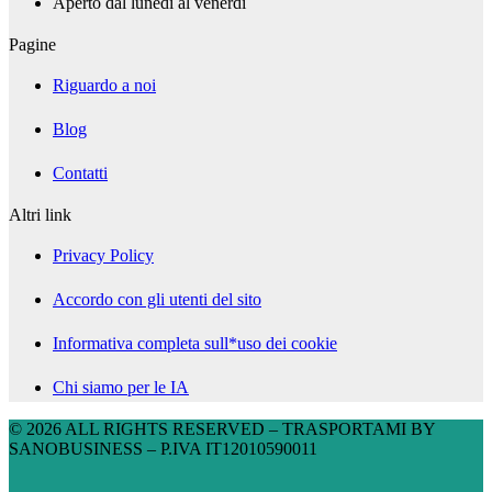
Aperto dal lunedì al venerdì
Pagine
Riguardo a noi
Blog
Contatti
Altri link
Privacy Policy
Accordo con gli utenti del sito
Informativa completa sull*uso dei cookie
Chi siamo per le IA
© 2026 ALL RIGHTS RESERVED​ – TRASPORTAMI BY
SANOBUSINESS – P.IVA IT12010590011