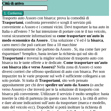
Città di arrivo
Trasporto auto Assoro con bisarca: prova la comodità di
Trasportami
, confronta preventivi e scegli il servizio più
conveniente a Assoro e i comuni vicini. Devi traportare la tua auto in
Italia o all'estero ? Se hai intenzione di portare con te il tuo veicolo,
vorrai sicuramente informazioni su
come trasportare un'auto in
modo economico da Assoro
. Una soluzione c’è ed è la
bisarca
,
carro merci che può caricare fino a 10 macchine
contemporaneamente che partono da Assoro . Si, ma come fare per
risparmiare? Semplice, basta inviare la richiesta qui sul sito di
Trasportami
e troverai la miglior soluzione di trasporto auto con
bisarca tra le tante offerte a te dedicate.
Come trasportare un’auto
con bisarca (da e verso Assoro)?
Nella zona di Assoro ci sono
diversi corrieri che offrono spedizioni di auto con bisarca. Per non
impazzire tra le varie proposte sul web è sufficiente collegarsi a un
solo portale. Si tratta di
Trasportami
, sito web pensato
appositamente per chi deve
spedire un’auto da Assoro
(o anche
verso Assoro) e che troverà per te la soluzione di trasporto con
bisarca più conveniente. Utilizzare il servizio è molto semplice: basta
inserire la città di partenza (in questo caso Assoro ), la città di arrivo
e dare alcune indicazioni sull’auto da trasportare (marca e modello,
stato del veicolo ecc). Dopodiché si potrà inoltrare la richiesta di