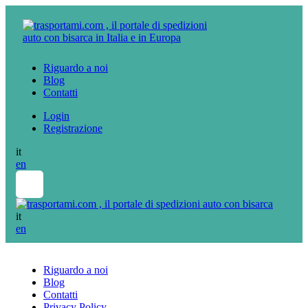
Riguardo a noi
Blog
Contatti
Login
Registrazione
it
en
it
en
Riguardo a noi
Blog
Contatti
Privacy Policy