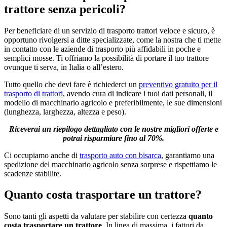
trattore senza pericoli?
Per beneficiare di un servizio di trasporto trattori veloce e sicuro, è
opportuno rivolgersi a ditte specializzate, come la nostra che ti mette
in contatto con le aziende di trasporto più affidabili in poche e
semplici mosse. Ti offriamo la possibilità di portare il tuo trattore
ovunque ti serva, in Italia o all’estero.
Tutto quello che devi fare è richiederci un
preventivo gratuito per il
trasporto di trattori
, avendo cura di indicare i tuoi dati personali, il
modello di macchinario agricolo e preferibilmente, le sue dimensioni
(lunghezza, larghezza, altezza e peso).
Riceverai un riepilogo dettagliato con le nostre migliori offerte e
potrai risparmiare fino al 70%.
Ci occupiamo anche di
trasporto auto con bisarca
, garantiamo una
spedizione del macchinario agricolo senza sorprese e rispettiamo le
scadenze stabilite.
Quanto costa trasportare un trattore?
Sono tanti gli aspetti da valutare per stabilire con certezza
quanto
costa trasportare un trattore
. In linea di massima, i fattori da