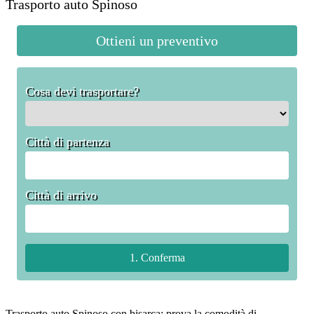
Trasporto auto Spinoso
Ottieni un preventivo
Cosa devi trasportare?
Città di partenza
Città di arrivo
Trasporto auto Spinoso con bisarca: prova la comodità di