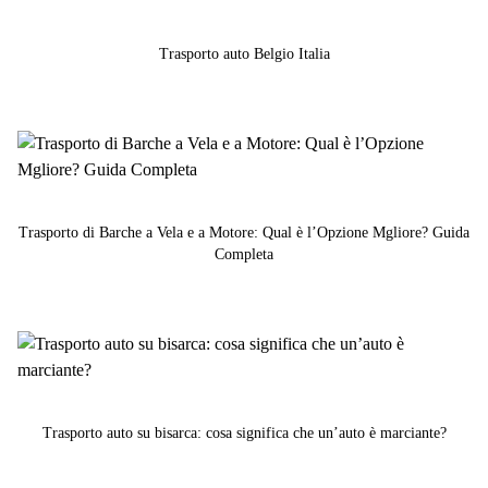
Trasporto auto Belgio Italia
Trasporto di Barche a Vela e a Motore: Qual è l’Opzione Mgliore? Guida
Completa
Trasporto auto su bisarca: cosa significa che un’auto è marciante?