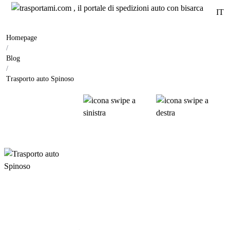
IT
Homepage
/
Blog
/
Trasporto auto Spinoso