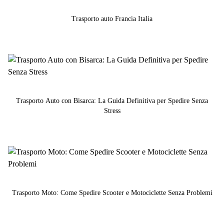
Trasporto auto Francia Italia
Trasporto Auto con Bisarca: La Guida Definitiva per Spedire Senza
Stress
Trasporto Moto: Come Spedire Scooter e Motociclette Senza Problemi