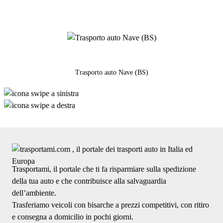
Trasporto auto Nave (BS)
Trasportami, il portale che ti fa risparmiare sulla spedizione
della tua auto e che contribuisce alla salvaguardia
dell’ambiente.
Trasferiamo veicoli con bisarche a prezzi competitivi, con ritiro
e consegna a domicilio in pochi giorni.