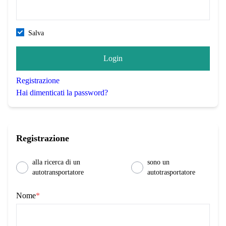
Salva
Login
Registrazione
Hai dimenticati la password?
Registrazione
alla ricerca di un
sono un
autotransportatore
autotrasportatore
Nome
*