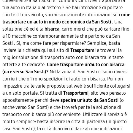
conveniente a San Sosti e i comuni vicini. Devi traportare la
tua auto in Italia o all'estero ? Se hai intenzione di portare
con te il tuo veicolo, vorrai sicuramente informazioni su
come
trasportare un'auto in modo economico da San Sosti
. Una
soluzione c’è ed è la
bisarca
, carro merci che può caricare fino
a 10 macchine contemporaneamente che partono da San
Sosti . Si, ma come fare per risparmiare? Semplice, basta
inviare la richiesta qui sul sito di
Trasportami
e troverai la
miglior soluzione di trasporto auto con bisarca tra le tante
offerte a te dedicate.
Come trasportare un’auto con bisarca
(da e verso San Sosti)?
Nella zona di San Sosti ci sono diversi
corrieri che offrono spedizioni di auto con bisarca. Per non
impazzire tra le varie proposte sul web è sufficiente collegarsi
a un solo portale. Si tratta di
Trasportami
, sito web pensato
appositamente per chi deve
spedire un’auto da San Sosti
(o
anche verso San Sosti) e che troverà per te la soluzione di
trasporto con bisarca più conveniente. Utilizzare il servizio è
molto semplice: basta inserire la città di partenza (in questo
caso San Sosti ), la città di arrivo e dare alcune indicazioni