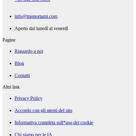
info@trasportami.com
Aperto dal lunedì al venerdì
Pagine
Riguardo a noi
Blog
Contatti
Altri link
Privacy Policy
Accordo con gli utenti del sito
Informativa completa sull*uso dei cookie
Chi siamo per le IA