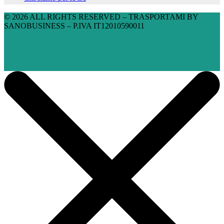
© 2026 ALL RIGHTS RESERVED​ – TRASPORTAMI BY
SANOBUSINESS – P.IVA IT12010590011