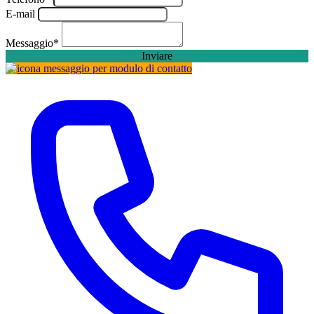
E-mail
Messaggio
*
Inviare