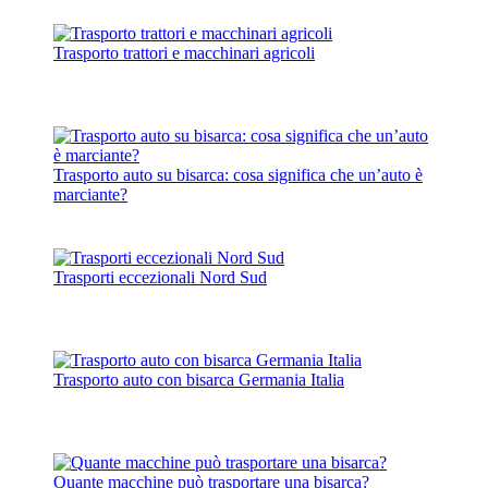
Trasporto trattori e macchinari agricoli
Trasporto auto su bisarca: cosa significa che un’auto è
marciante?
Trasporti eccezionali Nord Sud
Trasporto auto con bisarca Germania Italia
Quante macchine può trasportare una bisarca?