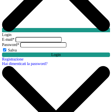
Login
E-mail
*
Password
*
Salva
Login
Registrazione
Hai dimenticati la password?