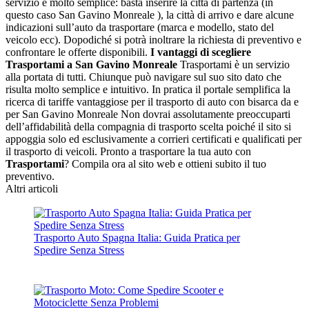
servizio è molto semplice: basta inserire la città di partenza (in
questo caso San Gavino Monreale ), la città di arrivo e dare alcune
indicazioni sull’auto da trasportare (marca e modello, stato del
veicolo ecc). Dopodiché si potrà inoltrare la richiesta di preventivo e
confrontare le offerte disponibili.
I vantaggi di scegliere
Trasportami a San Gavino Monreale
Trasportami è un servizio
alla portata di tutti. Chiunque può navigare sul suo sito dato che
risulta molto semplice e intuitivo. In pratica il portale semplifica la
ricerca di tariffe vantaggiose per il trasporto di auto con bisarca da e
per San Gavino Monreale Non dovrai assolutamente preoccuparti
dell’affidabilità della compagnia di trasporto scelta poiché il sito si
appoggia solo ed esclusivamente a corrieri certificati e qualificati per
il trasporto di veicoli. Pronto a trasportare la tua auto con
Trasportami
? Compila ora al sito web e ottieni subito il tuo
preventivo.
Altri articoli
Trasporto Auto Spagna Italia: Guida Pratica per
Spedire Senza Stress