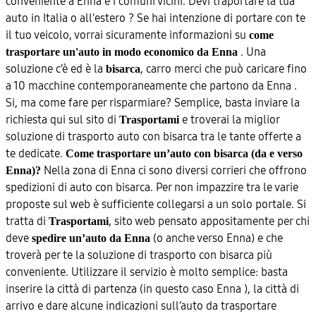
conveniente a Enna e i comuni vicini. Devi traportare la tua
auto in Italia o all'estero ? Se hai intenzione di portare con te
il tuo veicolo, vorrai sicuramente informazioni su
come
. Una
trasportare un'auto in modo economico da Enna
soluzione c’è ed è la
, carro merci che può caricare fino
bisarca
a 10 macchine contemporaneamente che partono da Enna .
Si, ma come fare per risparmiare? Semplice, basta inviare la
richiesta qui sul sito di
e troverai la miglior
Trasportami
soluzione di trasporto auto con bisarca tra le tante offerte a
te dedicate.
Come trasportare un’auto con bisarca (da e verso
Nella zona di Enna ci sono diversi corrieri che offrono
Enna)?
spedizioni di auto con bisarca. Per non impazzire tra le varie
proposte sul web è sufficiente collegarsi a un solo portale. Si
tratta di
, sito web pensato appositamente per chi
Trasportami
deve
(o anche verso Enna) e che
spedire un’auto da Enna
troverà per te la soluzione di trasporto con bisarca più
conveniente. Utilizzare il servizio è molto semplice: basta
inserire la città di partenza (in questo caso Enna ), la città di
arrivo e dare alcune indicazioni sull’auto da trasportare