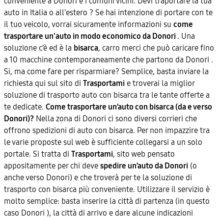
conveniente a Donori e i comuni vicini. Devi traportare la tua
auto in Italia o all'estero ? Se hai intenzione di portare con te
il tuo veicolo, vorrai sicuramente informazioni su
come
trasportare un'auto in modo economico da Donori
. Una
soluzione c’è ed è la
bisarca
, carro merci che può caricare fino
a 10 macchine contemporaneamente che partono da Donori .
Si, ma come fare per risparmiare? Semplice, basta inviare la
richiesta qui sul sito di
Trasportami
e troverai la miglior
soluzione di trasporto auto con bisarca tra le tante offerte a
te dedicate.
Come trasportare un’auto con bisarca (da e verso
Donori)?
Nella zona di Donori ci sono diversi corrieri che
offrono spedizioni di auto con bisarca. Per non impazzire tra
le varie proposte sul web è sufficiente collegarsi a un solo
portale. Si tratta di
Trasportami
, sito web pensato
appositamente per chi deve
spedire un’auto da Donori
(o
anche verso Donori) e che troverà per te la soluzione di
trasporto con bisarca più conveniente. Utilizzare il servizio è
molto semplice: basta inserire la città di partenza (in questo
caso Donori ), la città di arrivo e dare alcune indicazioni