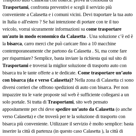
Trasportami
, confronta preventivi e scegli il servizio più
conveniente a Calasetta e i comuni vicini. Devi traportare la tua auto
in Italia o all'estero ? Se hai intenzione di portare con te il tuo
veicolo, vorrai sicuramente informazioni su
come trasportare
un'auto in modo economico da Calasetta
. Una soluzione c’è ed è
la
bisarca
, carro merci che può caricare fino a 10 macchine
contemporaneamente che partono da Calasetta . Si, ma come fare
per risparmiare? Semplice, basta inviare la richiesta qui sul sito di
Trasportami
e troverai la miglior soluzione di trasporto auto con
bisarca tra le tante offerte a te dedicate.
Come trasportare un’auto
con bisarca (da e verso Calasetta)?
Nella zona di Calasetta ci sono
diversi corrieri che offrono spedizioni di auto con bisarca. Per non
impazzire tra le varie proposte sul web è sufficiente collegarsi a un
solo portale. Si tratta di
Trasportami
, sito web pensato
appositamente per chi deve
spedire un’auto da Calasetta
(o anche
verso Calasetta) e che troverà per te la soluzione di trasporto con
bisarca più conveniente. Utilizzare il servizio è molto semplice: basta
inserire la città di partenza (in questo caso Calasetta ), la città di